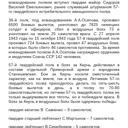
командование полком вступил гвардии майор Сидоров
Василий Емельянович, ранее служивший штурманом 57-
го гвардейского истребительного авиационного полка.
36-й полк, под командованием А.А.Осипова, произвел
6500 боевых вылетов, уничтожил до 7825 немецких
солдат и офицеров, сбил в воздушных боях 73 и
уничтожил на земле 25 самолетов врага. С 27 апреля
1943 года по 15 октября 1943 года 57-й гвардейский полк
произвел 724 боевых вылета, провел 47 воздушных боев,
в которых было сбито 46 самолетов противника. За время
командования полком А.А.Осипова награждено орденами
и медалями Союза ССР 142 человека.
57-й гвардейский полк в боях за Керчь действовал в
составе отдельной Приморской армии с аэродрома
Станишевская. Бои за Керчь носили ожесточенный
характер, как на земле, так и в воздухе. Летчикам 57-го
гвардейского полка приходилось делать по пять-шесть
боевых вылетов в день, а в полку по 70-80
самолетовылетов, но летчики 57-го гвардейского полка не
только выдерживали все тяготы, но и побеждали врага. В
боях за Керчь в воздушных боях были одержаны победы:
гвардии капитан В. Савченко – 9 самолетов;
гвардии старший лейтенант С.Мартынов – 7 самолетов;
гвардии лейтенант В.Серебряков – 5 самолетов;