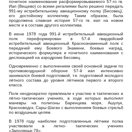
почетное наименование расформировываемого 57-го гв.
Иап (Вещево) со всеми регалиями было решено передать
991-му истребительному авиационному полку (Бесовец),
его достойному коллективу. Таким образом, была
продолжена славная история 57-го гв. иап на новом
месте и в составе другого коллектива.
В июне 1978 года 991-й истребительный авиационный
полк переформирован в 57-й гвардейский
истребительный авиационный Краснознаменный полк с
передачей ему Боевого Знамени, боевых наград,
исторического формуляра и почетного наименования с
дислокацией на аэродроме Бесовец.
Одновременно с выполнением своей основной задачи по
противовоздушной обороне 57-й иап интенсивно
занимался боевой подготовкой, т.е. подготовкой молодого
лётного состава до уровня лётчиков первого и второго
класса.
Полк неоднократно привлекали к участию в тактических и
лётно-тактических учениях, в ходе которых выполнял
маневры на полигоны Баренцева моря, Ашулук,
Красноводск, Сары-Шаган с выполнением боевых стрельб
по воздушным целям.
В 1978 году наиболее подготовленные лётчики полка
участвовали в летно- тактических учениях
«Заполярье-78».