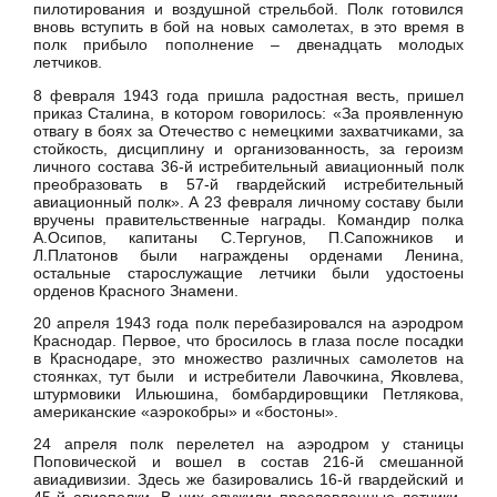
пилотирования и воздушной стрельбой. Полк готовился
вновь вступить в бой на новых самолетах, в это время в
полк прибыло пополнение – двенадцать молодых
летчиков.
8 февраля 1943 года пришла радостная весть, пришел
приказ Сталина, в котором говорилось: «За проявленную
отвагу в боях за Отечество с немецкими захватчиками, за
стойкость, дисциплину и организованность, за героизм
личного состава 36-й истребительный авиационный полк
преобразовать в 57-й гвардейский истребительный
авиационный полк». А 23 февраля личному составу были
вручены правительственные награды. Командир полка
А.Осипов, капитаны С.Тергунов, П.Сапожников и
Л.Платонов были награждены орденами Ленина,
остальные старослужащие летчики были удостоены
орденов Красного Знамени.
20 апреля 1943 года полк перебазировался на аэродром
Краснодар. Первое, что бросилось в глаза после посадки
в Краснодаре, это множество различных самолетов на
стоянках, тут были и истребители Лавочкина, Яковлева,
штурмовики Ильюшина, бомбардировщики Петлякова,
американские «аэрокобры» и «бостоны».
24 апреля полк перелетел на аэродром у станицы
Поповической и вошел в состав 216-й смешанной
авиадивизии. Здесь же базировались 16-й гвардейский и