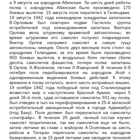
а 9 августа на аэродром Абинская. За шесть дней работы
полка с аэродрома Абинская было произведено 170
боевых вылетов. 15 августа полк перелетел в Геленджик.
19 августа 1942 года командиром эскадрильи капитаном
В.Орловым был повторен подвиг Гастелло, группа
истребителей под командованием капитана Виктора
Орлова вела штурмовку вражеской автоколонны, во
время штурмовки его самолет получил повреждения,
Виктор Орлов направил самолет в самую гущу
автоколонны немцев. Около двух месяцнв полк стоял на
аэродроме Геленджик, за это время было произведено
950 боевых вылетов, в воздушных боях летчики сбили
десять самолетов фашистов, потери полка: капитаны
В.Орлов, А.Железнов, летчик Л.Фаворский. В течение 6-8
октября полк перебазировался на аэродром Агой с
одновременным ведением боевых действий. К этому
времени в полку осталось всего шесть исправных машин.
19 ноября 1942 года победный гром под Сталинградом
возвестил мир о наступлении Красной Армии, через 5
дней 36-й полк, сдав оставшиеся самолеты 931-му полку,
был отведен в тыл на переформирование в 25-й запасной
истребительный авиационный полк в городе Аджикабул
(под Баку). Полк должен был переучиться на самолеты
«спитфайр». В течении 20 дней, личный состав изучил
самолет теоритически, так как самолетов еще не было,
затем летчики во главе с майором А.Осиповым за шесть
рейсов в Тегеран перегнали самолеты на аэродром
базирования, а за 15 дней летчики уже овладели техникой