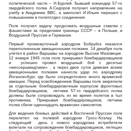
политической части – Н.Бурляй. Бывший командир 57-го
гвардейского полка А.Сидоров получил направление на
учебу в Академию ВВС, а замполит И.Ильин перешел с
повышением в политотдел соединения.
Полк получил задачу продолжать воздушные схватки с
фашистами за пределами границы СССР – в Польше, в
Воздушной Пруссии и Германии.
Первый промежуточный аэродром Бобруйск оказался
переполненным авиационными полками. 14 декабря полк
улетел в район Варшавы на аэродром Высоке Мазовецке.
12 января 1945 гола полк прикрывал бомбардировщиков
и успешно провел воздушный бой с десятью
«мессершмидтами» , а через двое суток дивизия всеми
авиационными полками нанесла удар по аэродрому
Йоганнесбург, где было сосредоточено много вражеской
авиации. Перед освобождением Варшавы полк закрепили
за отдельным бомбардировочным корпусом фронтовых
бомбардировщиков, летчики 57-го гвардейского полка
должны были сопровождать их во время полетов в тыл
противника. Прикрывая бомбардировщиков, летчики
полка сбили одиннадцать вражеских самолетов.
Для ведения боевых действий в Восточной Пруссии полк
перелетел на полевой аэродром Гросс-Козлау. На
следующий день с нового аэродрома истребители
взлетали на сопровождение бомбардировщиков, летящих