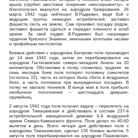
крыла отрубил хвостовое оперение «мессершмитту», и
благополучно вернулся на аэродром базирования. 26
марта 1942 года лейтенант В.Радкевич, ведя бой с
ведущим группы немецких истребителей, заставил
фашиста сесть на землю. Сам произвел посадку рядом,
заставил фашиста сдаться и передал пленного в штаб
армии. За свой подвиг В.Радкевич был награжден
орденом Красного Знамени, именными золотыми часами
и трофейным пистолетом.
Боевые действия с аэродрома Багерово полк производил
до 14 мая 1942 года, затем он перебазировался на
аэродром Гастагаевская северо-западнее Анапы на 20
километров. Обстановка в полку сложилась трудная: за
семь месяцев боев полк потерял половину самолетов
(осталось 22), часть из которых была сбита в воздушных
боях, а часть поломана при вынужденных посадках. В
полку не хватало техников. В конце мая в полк прибыло
необычное пополнение – шестнадцать девушек-
оружейниц.
2 августа 1942 года полк получил задачу – перелететь на
аэродром Тимашевская и действовать в составе 237-й
истребительной авиационной дивизии 5-й воздушной
армии Северо-Кавказского фронта. Полк делал по 40-60
вылетов в день. Всего четыре дня действовал полк с
аэродрома Тимашевская, сделал 135 боевых вылетов. 5
августа полк перебазировался на аэродром Пашковская,