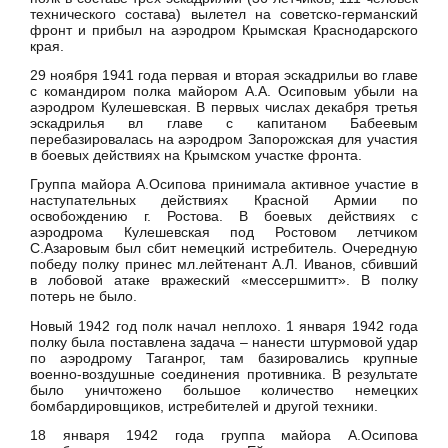
технического состава) вылетел на советско-германский
фронт и прибыл на аэродром Крымская Краснодарского
края.
29 ноября 1941 года первая и вторая эскадрильи во главе
с командиром полка майором А.А. Осиповым убыли на
аэродром Кулешевская. В первых числах декабря третья
эскадрилья вл главе с капитаном Бабеевым
перебазировалась на аэродром Запорожская для участия
в боевых действиях на Крымском участке фронта.
Группа майора А.Осипова принимала активное участие в
наступательных действиях Красной Армии по
освобождению г. Ростова. В боевых действиях с
аэродрома Кулешевская под Ростовом летчиком
С.Азаровым был сбит немецкий истребитель. Очередную
победу полку принес мл.лейтенант А.Л. Иванов, сбивший
в лобовой атаке вражеский «мессершмитт». В полку
потерь не было.
Новый 1942 год полк начал неплохо. 1 января 1942 года
полку была поставлена задача – нанести штурмовой удар
по аэродрому Таганрог, там базировались крупные
военно-воздушные соединения противника. В результате
было уничтожено большое количество немецких
бомбардировщиков, истребителей и другой техники.
18 января 1942 года группа майора А.Осипова