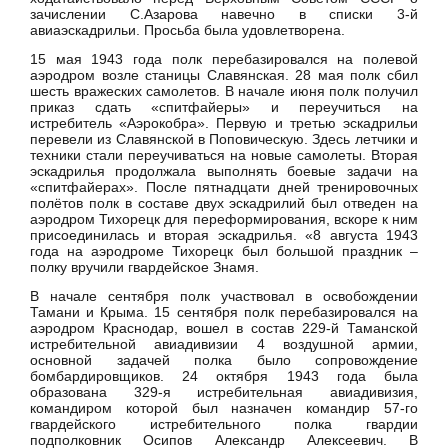
зачислении С.Азарова навечно в списки 3-й
авиаэскадрильи. Просьба была удовлетворена.
15 мая 1943 года полк перебазировался на полевой
аэродром возле станицы Славянская. 28 мая полк сбил
шесть вражеских самолетов. В начале июня полк получил
приказ сдать «спитфайеры» и переучиться на
истребитель «Аэрокобра». Первую и третью эскадрильи
перевели из Славянской в Поповическую. Здесь летчики и
техники стали переучиваться на новые самолеты. Вторая
эскадрилья продолжала выполнять боевые задачи на
«спитфайерах». После пятнадцати дней тренировочных
полётов полк в составе двух эскадрилий был отведен на
аэродром Тихорецк для переформирования, вскоре к ним
присоединилась и вторая эскадрилья. «8 августа 1943
года на аэродроме Тихорецк был большой праздник –
полку вручили гвардейское Знамя.
В начале сентября полк участвовал в освобождении
Тамани и Крыма. 15 сентября полк перебазировался на
аэродром Краснодар, вошел в состав 229-й Таманской
истребительной авиадивизии 4 воздушной армии,
основной задачей полка было сопровождение
бомбардировщиков. 24 октября 1943 года была
образована 329-я истребительная авиадивизия,
командиром которой был назначен командир 57-го
гвардейского истребительного полка гвардии
подполковник Осипов Александр Алексеевич. В