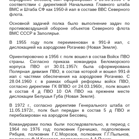
соответствии с директивой Начальника Главного штаба
ВМС и Штаба СФ как 1950-й иап в составе ВВС Северного
флота.
Основной задачей полка было выполнение задач по
противовоздушной обороне объектов Северного флота
ВМС СССР в Заполярье.
В 1955 году полк переименован в 991-й иап, с
дислокацией на аэродроме Рогачево (Новая Земля).
Ориентировочно в 1956 г. полк вошел в состав Войск ПВО
страны. Согласно приказа командира Беломорского
корпуса ПВО от 30.01.1957г. была сформирована
Полярная дивизия ПВО, в состав которой и вошел 991-й
иап с частями обеспечения на аэродроме Рогачево. С
28.04.1960 г. в рамках общей реформы войск ПВО,
согласно директиве ГК ВПВО от 24.03.1960г., полк вошел
в состав 4 д ПВО 10 ОА ПВО на прежнем месте
дислокации Белушья Губа (Новая Земля).
В 1972 г., согласно директиве Генерального штаба от
11.05.1972г., полк был передан в состав 5 д ПВО и
перебазирован на аэродром Бесовец.
Командирами полка были последовательно, в период с
1964 по 1976 год: полковник Гречишко, подполковник
Рябцев, полковник Г.С.Морозов, полковник Г.Г.Пыльнов,