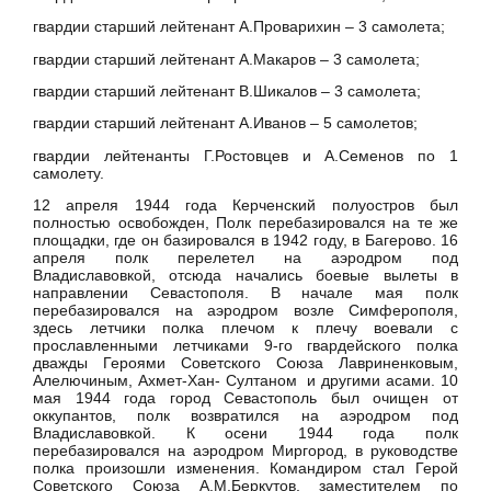
гвардии старший лейтенант А.Проварихин – 3 самолета;
гвардии старший лейтенант А.Макаров – 3 самолета;
гвардии старший лейтенант В.Шикалов – 3 самолета;
гвардии старший лейтенант А.Иванов – 5 самолетов;
гвардии лейтенанты Г.Ростовцев и А.Семенов по 1
самолету.
12 апреля 1944 года Керченский полуостров был
полностью освобожден, Полк перебазировался на те же
площадки, где он базировался в 1942 году, в Багерово. 16
апреля полк перелетел на аэродром под
Владиславовкой, отсюда начались боевые вылеты в
направлении Севастополя. В начале мая полк
перебазировался на аэродром возле Симферополя,
здесь летчики полка плечом к плечу воевали с
прославленными летчиками 9-го гвардейского полка
дважды Героями Советского Союза Лавриненковым,
Алелючиным, Ахмет-Хан- Султаном и другими асами. 10
мая 1944 года город Севастополь был очищен от
оккупантов, полк возвратился на аэродром под
Владиславовкой. К осени 1944 года полк
перебазировался на аэродром Миргород, в руководстве
полка произошли изменения. Командиром стал Герой
Советского Союза А.М.Беркутов, заместителем по