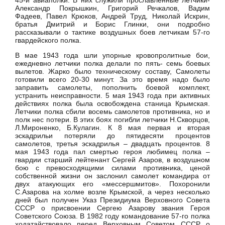
45-й авиаполки. В них служили прославленные летчики-
Александр Покрышкин, Григорий Речкалов, Вадим
Фадеев, Павел Крюков, Андрей Труд, Николай Искрин,
братья Дмитрий и Борис Глинки, они подробно
рассказывали о тактике воздушных боев летчикам 57-го
гвардейского полка.
В мае 1943 года шли упорные кровопролитные бои,
ежедневно летчики полка делали по пять- семь боевых
вылетов. Жарко было техническому составу, Самолеты
готовили всего 20-30 минут. За это время надо было
заправить самолеты, пополнить боевой комплект,
устранить неисправности. 5 мая 1943 года при активных
действиях полка была освобождена станица Крымская.
Летчики полка сбили восемь самолетов противника, но и
полк нес потери. В этих боях погибли летчики Н.Скворцов,
Л.Мироненко, Б.Кулагин. К 8 мая первая и вторая
эскадрильи потеряли до пятидесяти процентов
самолетов, третья эскадрилья – двадцать процентов. 8
мая 1943 года пал смертью героя любимец полка –
гвардии старший лейтенант Сергей Азаров, в воздушном
бою с превосходящими силами противника, ценой
собственной жизни он заслонил самолет командира от
двух атакующих его «мессершмитов». Похоронили
С.Азарова на холме возле Крымской, а через несколько
дней был получен Указ Президиума Верховного Совета
СССР о присвоении Сергею Азарову звания Героя
Советского Союза. В 1982 году командование 57-го полка
ходатайствовало перед Верховным Советом СССР о