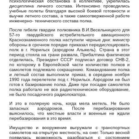
психологическая обстановка в коллективе, укрепилась
дисциплина личного состава. Интенсивно проводились
учебные полеты благодаря высокой боевой готовности и
выучке летного состава, а также самоотверженной работе
инженерно- технического состава полка.
После гибели гвардии полковника В.И.Весельницкого для
57-го гвардейского истребительного авиационного
Краснознаменного полка наступили черные дни: министр
обороны в срочном порядке приказал передислоцировать
полк в г. Норильск (аэродром Алыкель). Страна в этот
период стояла на грани развала, Прибалтика фактически
отделилась, Президент СССР подписал договор СНВ-2,
по которому в Европейской части количество полков и
самолетов подлежало сокращению. Командование полка
и летный состав выполнили приказ, в середине ноября
1990 года перелетели под г. Норильск. Аэродром не был
готов к базированию полка. Даже при посадке самолетов
полка работало не все радиотехническое оборудование,
не было посадочного радиолокатора.
И это в полярную ночь, когда мела метель. Не было
запасных аэродромов. После перебазирования
выяснилось, что местные власти и военные не ждали
перебазирования в это время.
Имущество и вооружение выгружали с транспортных
самолетов на открытую местность, на снег. Только весной
появилась возможность разобраться с состоянием