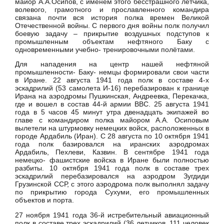
майор А.А.Осипов, с именем этого бесстрашного летчика,
волевого, грамотного и прославленного командира
связана почти вся история полка времен Великой
Отечественной войны. С первого дня войны полк получил
боевую задачу – прикрытие воздушных подступов к
промышленным объектам нефтяного Баку с
одновременными учебно- тренировочными полётами.
Для нападения на центр нашей нефтяной
промышленности- Баку- немцы формировали свои части
в Иране. 22 августа 1941 года полк в составе 4-х
эскадрилий (53 самолета И-16) перебазирован к границе
Ирана на аэродромы Пушкинская, Андреевка, Перекачка,
где и вошел в состав 44-й армии ВВС. 25 августа 1941
года в 5 часов 45 минут утра двенадцать экипажей во
главе с командиром полка майором А.А. Осиповым
вылетели на штурмовку немецких войск, расположенных в
городе Ардабиль (Иран). С 28 августа по 10 октября 1941
года полк базировался на иранских аэродромах
Ардабиль, Пехлеви, Казвин. В сентябре 1941 года
немецко- фашистские войска в Иране были полностью
разбиты. 10 октября 1941 года полк в составе трех
эскадрилий перебазировался на аэродром Зугдиди
Грузинской ССР, с этого аэродрома полк выполнял задачу
по прикрытию города Сухуми, его промышленных
объектов и порта.
27 ноября 1941 года 36-й истребительный авиационный
полк в составе трех эскадрилий (36 летчиков, 111 человек