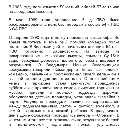
В 1986 году полк отметил 50-летний юбилей 57-го гв.иап
на аэродроме Бесовец.
В мае 1989 года управление 5 д ПВО было
расформировано, а полк был передан в состав 54 к ПВО
6 ОА ПВО.
11 апреля 1990 года в полку произошла катастрофа. Во
время пилотажа в зоне №2 погибли командир полка
полковник В.Весельницкий и начальник авиации 54-го к
ПВО полковник Н.Барановский. На выводе из
пикирования им не хватило высоты, самолет Су-15тм
задел верхушки деревьев, далее стал резать деревья и
разрушился. О Владимире Ильиче Весельницком
сослуживцы говорили «Командир от Бога», как человек,
командир, семьянин и профессионал своего дела – он в
высшей степени достоин этих слов. С его прибытием
жизнь в гарнизоне стала меняться: проводились
субботники с привлечением семей, очистили гарнизон от
мусора, привели в порядок подъезды, дорожки,
оборудовали детские площадки, установили скамейки в
парке. Регулярно проводили различные соревнования
между подразделениями, летом – футбол, волейбол, а
зимой – лыжные гонки, хоккей, рыбалка. В праздничные
дни в Доме офицеров проводились вечера и «Огоньки». В
конечном итоге все это отражалось на результатах боевой
и политической подготовки полка: улучшилась