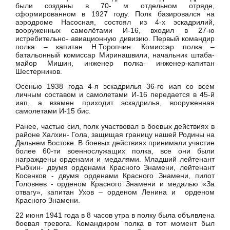
были созданы в 70- м отдельном отряде,
сформированном в 1927 году. Полк базировался на
аэродроме Насосная, состоял из 4-х эскадрилий,
вооруженных самолётами И-16, входил в 27-ю
истребительно- авиационную дивизию. Первый командир
полка – капитан Н.Торопчин. Комиссар полка –
батальонный комиссар Миринашвили, начальник штаба-
майор Мишин, инженер полка- инженер-капитан
Шестерников.
Осенью 1938 года 4-я эскадрилья 36-го иап со всем
личным составом и самолетами И-16 передается в 45-й
иап, а взамен приходит эскадрилья, вооруженная
самолетами И-15 бис.
Ранее, частью сил, полк участвовал в боевых действиях в
районе Халхин- Гола, защищая границу нашей Родины на
Дальнем Востоке. В боевых действиях принимали участие
более 60-ти военнослужащих полка, все они были
награждены орденами и медалями. Младший лейтенант
Рыбкин- двумя орденами Красного Знамени, лейтенант
Косенков - двумя орденами Красного Знамени, пилот
Головнев - орденом Красного Знамени и медалью «За
отвагу», капитан Ухов – орденом Ленина и орденом
Красного Знамени.
22 июня 1941 года в 8 часов утра в полку была объявлена
боевая тревога. Командиром полка в тот момент был