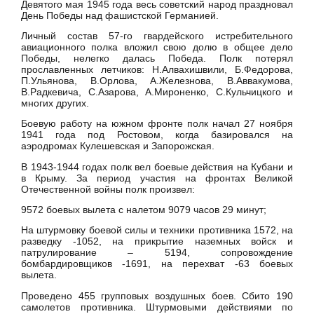
Девятого мая 1945 года весь советский народ праздновал
День Победы над фашистской Германией.
Личный состав 57-го гвардейского истребительного
авиационного полка вложил свою долю в общее дело
Победы, нелегко далась Победа. Полк потерял
прославленных летчиков: Н.Алвахишвили, Б.Федорова,
П.Ульянова, В.Орлова, А.Железнова, В.Аввакумова,
В.Радкевича, С.Азарова, А.Мироненко, С.Кульчицкого и
многих других.
Боевую работу на южном фронте полк начал 27 ноября
1941 года под Ростовом, когда базировался на
аэродромах Кулешевская и Запорожская.
В 1943-1944 годах полк вел боевые действия на Кубани и
в Крыму. За период участия на фронтах Великой
Отечественной войны полк произвел:
9572 боевых вылета с налетом 9079 часов 29 минут;
На штурмовку боевой силы и техники противника 1572, на
разведку -1052, на прикрытие наземных войск и
патрулирование – 5194, сопровождение
бомбардировщиков -1691, на перехват -63 боевых
вылета.
Проведено 455 групповых воздушных боев. Сбито 190
самолетов противника. Штурмовыми действиями по