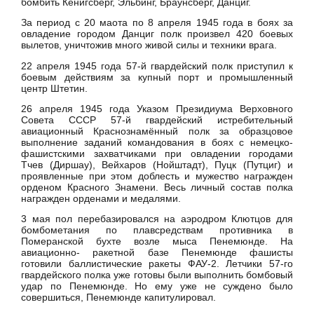
бомбить Кёнигсберг, Эльбинг, Браунсберг, Данциг.
За период с 20 маота по 8 апреля 1945 года в боях за
овладение городом Данциг полк произвел 420 боевых
вылетов, уничтожив много живой силы и техники врага.
22 апреля 1945 года 57-й гвардейский полк приступил к
боевым действиям за купный порт и промышленный
центр Штетин.
26 апреля 1945 года Указом Президиума Верховного
Совета СССР 57-й гвардейский истребительный
авиационный Краснознамённый полк за образцовое
выполнение заданий командования в боях с немецко-
фашистскими захватчиками при овладении городами
Тчев (Диршау), Вейхаров (Нойштадт), Пуцк (Путциг) и
проявленные при этом доблесть и мужество награжден
орденом Красного Знамени. Весь личный состав полка
награжден орденами и медалями.
3 мая пол перебазировался на аэродром Клютцов для
бомбометания по плавсредствам противника в
Померанской бухте возле мыса Пенемюнде. На
авиационно- ракетной базе Пенемюнде фашисты
готовили баллистические ракеты ФАУ-2. Летчики 57-го
гвардейского полка уже готовы были выполнить бомбовый
удар по Пенемюнде. Но ему уже не суждено было
совершиться, Пенемюнде капитулировал.