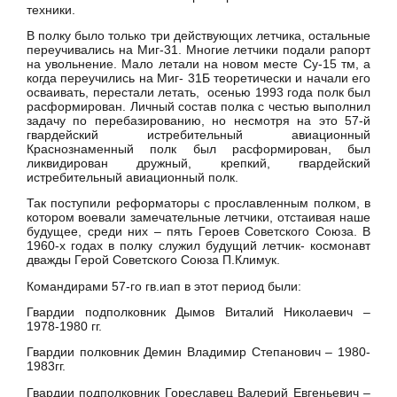
техники.
В полку было только три действующих летчика, остальные
переучивались на Миг-31. Многие летчики подали рапорт
на увольнение. Мало летали на новом месте Су-15 тм, а
когда переучились на Миг- 31Б теоретически и начали его
осваивать, перестали летать, осенью 1993 года полк был
расформирован. Личный состав полка с честью выполнил
задачу по перебазированию, но несмотря на это 57-й
гвардейский истребительный авиационный
Краснознаменный полк был расформирован, был
ликвидирован дружный, крепкий, гвардейский
истребительный авиационный полк.
Так поступили реформаторы с прославленным полком, в
котором воевали замечательные летчики, отстаивая наше
будущее, среди них – пять Героев Советского Союза. В
1960-х годах в полку служил будущий летчик- космонавт
дважды Герой Советского Союза П.Климук.
Командирами 57-го гв.иап в этот период были:
Гвардии подполковник Дымов Виталий Николаевич –
1978-1980 гг.
Гвардии полковник Демин Владимир Степанович – 1980-
1983гг.
Гвардии подполковник Гореславец Валерий Евгеньевич –