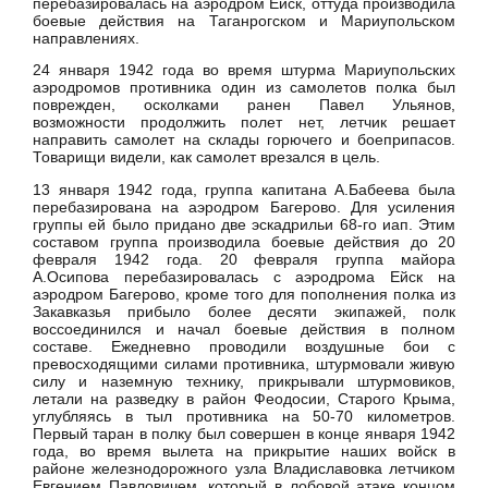
перебазировалась на аэродром Ейск, оттуда производила
боевые действия на Таганрогском и Мариупольском
направлениях.
24 января 1942 года во время штурма Мариупольских
аэродромов противника один из самолетов полка был
поврежден, осколками ранен Павел Ульянов,
возможности продолжить полет нет, летчик решает
направить самолет на склады горючего и боеприпасов.
Товарищи видели, как самолет врезался в цель.
13 января 1942 года, группа капитана А.Бабеева была
перебазирована на аэродром Багерово. Для усиления
группы ей было придано две эскадрильи 68-го иап. Этим
составом группа производила боевые действия до 20
февраля 1942 года. 20 февраля группа майора
А.Осипова перебазировалась с аэродрома Ейск на
аэродром Багерово, кроме того для пополнения полка из
Закавказья прибыло более десяти экипажей, полк
воссоединился и начал боевые действия в полном
составе. Ежедневно проводили воздушные бои с
превосходящими силами противника, штурмовали живую
силу и наземную технику, прикрывали штурмовиков,
летали на разведку в район Феодосии, Старого Крыма,
углубляясь в тыл противника на 50-70 километров.
Первый таран в полку был совершен в конце января 1942
года, во время вылета на прикрытие наших войск в
районе железнодорожного узла Владиславовка летчиком
Евгением Павловичем, который в лобовой атаке концом