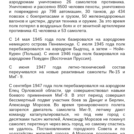
аэродромам уничтожено 26 самолетов противника.
Уничтожено и рассеяно 8500 человек пехоты, уничтожено
и повреждено до 798 автомашин, 30 танков, до 434
повозок с боеприпасами и грузом, 50 железнодорожных
вагонов и цистерн, другая техника и оружие. За это время
полк потерял в воздушных боях и от зенитной артиллерии
противника 41 человека и 53 самолета.
С 14 мая 1945 года полк базировался на аэродроме
немецкого острова Пенемнонде. С июля 1945 года полк
перебазировался на аэродром Быдгощ, а затем – Нойе-
Курен (Польша). С июня 1946 года полк базировался на
аэродроме Повуден (Восточная Пруссия).
С июня 1947 года летно-технический состав
переучивался на новые реактивные самолеты Як-15 и
МиГ- 9.
С сентября 1947 года полк перебазировался на аэродром
Елец Орловской области, где совершенствовал навыки
боевого применения МиГ-9. В этот период совершил
бессмертный подвиг участник боев за Данциг и Берлин,
Александр Морозов. Во время тренировочного полета
загорелся двигатель самолета Миг-9, летчику дают
команду катапультироваться, но под ним город с
десятками тысяч жителей, Александр Морозов не покинул
самолет, перетянул через весь город, но самому спастись
не удалось. Постановлением городского Совета и по
ходатайству жителей города А.Морозов похоронен на