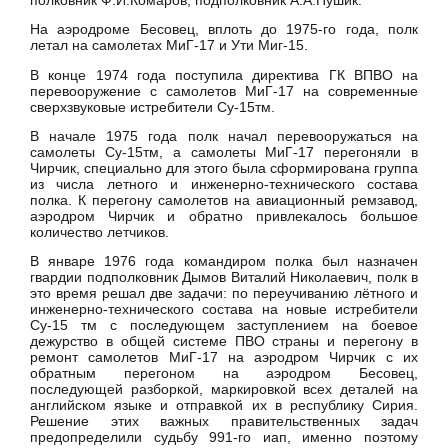
полковник Ф.И.Комаров, подполковник А.А.Пушик.
На аэродроме Бесовец, вплоть до 1975-го года, полк
летал на самолетах МиГ-17 и Ути Миг-15.
В конце 1974 года поступила директива ГК ВПВО на
перевооружение с самолетов МиГ-17 на современные
сверхзвуковые истребители Су-15тм.
В начале 1975 года полк начал перевооружаться на
самолеты Су-15тм, а самолеты МиГ-17 перегоняли в
Чирчик, специально для этого была сформирована группа
из числа летного и инженерно-технического состава
полка. К перегону самолетов на авиационный ремзавод,
аэродром Чирчик и обратно привлекалось большое
количество летчиков.
В январе 1976 года командиром полка был назначен
гвардии подполковник Дымов Виталий Николаевич, полк в
это время решал две задачи: по переучиванию лётного и
инженерно-технического состава на новые истребители
Су-15 тм с последующем заступлением на боевое
дежурство в общей системе ПВО страны и перегону в
ремонт самолетов МиГ-17 на аэродром Чирчик с их
обратным перегоном на аэродром Бесовец,
последующей разборкой, маркировкой всех деталей на
английском языке и отправкой их в республику Сирия.
Решение этих важных правительственных задач
предопределили судьбу 991-го иап, именно поэтому