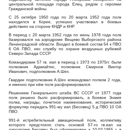
центральной площади города Елец, рядом с героями
Гражданской войны.
С 25 октября 1950 года по 20 марта 1952 года полк
находился в Корее, успешно участвовал в боевых
действиях на стороне КНДР и КНР.
В период с 20 марта 1952 года по июнь 1978 года полк
базировался на аэродроме Вещево Выборгского района
Ленинградской области. Входил в боевой состав 54 к ПВО
6 ОА ПВО, нес службу по охране воздушных рубежей
Северо-Запада СССР.
Командирами 57 гв. иап в период с 1973 по 1975гг. были
полковник Адамайтис, полковник Смирнов Виктор
Иванович, подполковник А.Шех.
Гвардии подполковник А.Шех командовал полком 2 года,
и именно при нём полк расформировался.
Решением Генерального штаба ВС СССР от 1977 года
полк решено было расформировать, а Боевое Знамя
полка, награды, почетное наименование, исторический
формуляр передать 991-му иап (Бесовец) 5 д ПВО 10 ОА
ПВО.
991-й истребительный авиационный полк, коллективу
которого предстояло стать основой 57-го гв.иап на
аэродроме Бесовец был сформирован к 10.03.1955 г. в