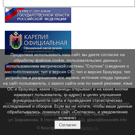
Продолжая использовать наш сайт, вы даете согласие на
обработку файлов cookie, пользовательских данных с
использованием метрической системы "Спутник" (сведения о
местоположении; тип и версия ОС; тип и версия Браузера; тип
устройства и разрешение его экрана; источник откуда пришел
на сайт пользователь; с какого сайта или по какой рекламе; язык
ОС и Браузера; какие страницы открывает и на какие кнопки
нажимает пользователь; ip-адрес) в целях улучшения
© 2016. Официальный сайт Гарнизонного сельского
функциональности сайта и проведения статистических
поселения Прионежского муниципального района Республики
исследований и обзоров. Если вы не хотите, чтобы ваши данные
Карелия.
обрабатывались, покиньте сайт. «Согласен», и уведомление
185015, Прионежский район, пос.Чална-1,
исчезнет.
ул.Завражнова, 8 (тел./факс 71-31-51), glava@besovets.info
Согласен
© Конструктор сайтов
Nubex.ru