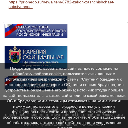
https://prionego.ru/news/item/8782-zakon-zashchishchaet-
sobstvennost
Продолжая использовать наш сайт, вы даете согласие на
обработку файлов cookie, пользовательских данных с
использованием метрической системы "Спутник" (сведения о
местоположении; тип и версия ОС; тип и версия Браузера; тип
устройства и разрешение его экрана; источник откуда пришел
на сайт пользователь; с какого сайта или по какой рекламе; язык
ОС и Браузера; какие страницы открывает и на какие кнопки
нажимает пользователь; ip-адрес) в целях улучшения
© 2016. Официальный сайт Гарнизонного сельского
функциональности сайта и проведения статистических
поселения Прионежского муниципального района Республики
исследований и обзоров. Если вы не хотите, чтобы ваши данные
Карелия.
обрабатывались, покиньте сайт. «Согласен», и уведомление
185015, Прионежский район, пос.Чална-1,