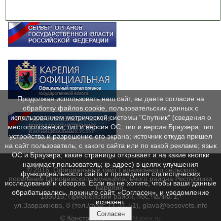
Продолжая использовать наш сайт, вы даете согласие на
обработку файлов cookie, пользовательских данных с
использованием метрической системы "Спутник" (сведения о
местоположении; тип и версия ОС; тип и версия Браузера; тип
устройства и разрешение его экрана; источник откуда пришел
на сайт пользователь; с какого сайта или по какой рекламе; язык
ОС и Браузера; какие страницы открывает и на какие кнопки
нажимает пользователь; ip-адрес) в целях улучшения
© 2016. Официальный сайт Гарнизонного сельского
функциональности сайта и проведения статистических
поселения Прионежского муниципального района Республики
исследований и обзоров. Если вы не хотите, чтобы ваши данные
Карелия.
обрабатывались, покиньте сайт. «Согласен», и уведомление
185015, Прионежский район, пос.Чална-1,
исчезнет.
ул.Завражнова, 8 (тел./факс 71-31-51), glava@besovets.info
Согласен
© Конструктор сайтов
Nubex.ru