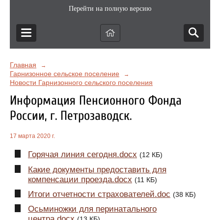
Перейти на полную версию
Главная
→
Гарнизонное сельское поселение
→
Новости Гарнизонного сельского поселения
Информация Пенсионного Фонда
России, г. Петрозаводск.
17 марта 2020 г.
Горячая линия сегодня.docx
(12 КБ)
Какие документы предоставить для
компенсации проезда.docx
(11 КБ)
Итоги отчетности страхователей.doc
(38 КБ)
Осьминожки для перинатального
центра.docx
(13 КБ)