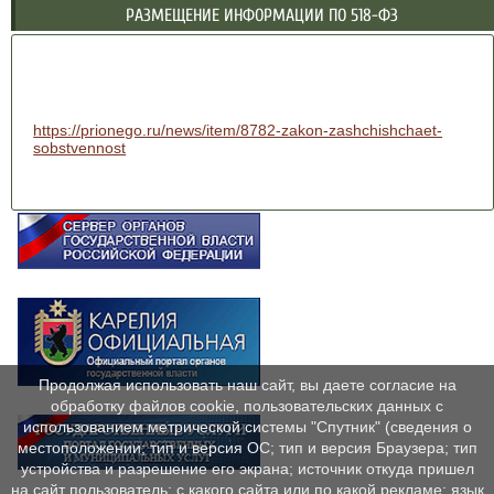
РАЗМЕЩЕНИЕ ИНФОРМАЦИИ ПО 518-ФЗ
https://prionego.ru/news/item/8782-zakon-zashchishchaet-
sobstvennost
Продолжая использовать наш сайт, вы даете согласие на
обработку файлов cookie, пользовательских данных с
использованием метрической системы "Спутник" (сведения о
местоположении; тип и версия ОС; тип и версия Браузера; тип
устройства и разрешение его экрана; источник откуда пришел
на сайт пользователь; с какого сайта или по какой рекламе; язык