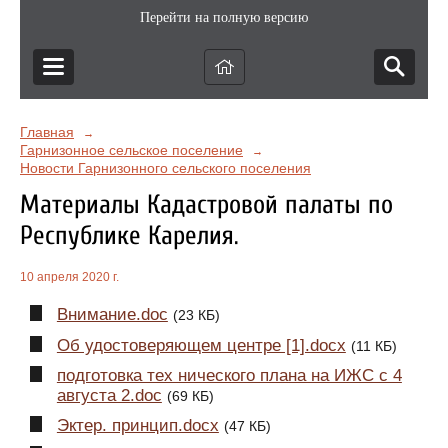
Перейти на полную версию
Главная
→
Гарнизонное сельское поселение
→
Новости Гарнизонного сельского поселения
Материалы Кадастровой палаты по
Республике Карелия.
10 апреля 2020 г.
Внимание.doc
(23 КБ)
Об удостоверяющем центре [1].docx
(11 КБ)
подготовка тех нического плана на ИЖС с 4
августа 2.doc
(69 КБ)
Эктер. принцип.docx
(47 КБ)