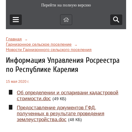
Перейти на полную версию
Главная
→
Гарнизонное сельское поселение
→
Новости Гарнизонного сельского поселения
Информация Управления Росреестра
по Республике Карелия
15 мая 2020 г.
Об определении и оспаривани кадастровой
стоимости.doc
(49 КБ)
Предоставление документов ГФД,
полученных в результате проведения
землеустройства.doc
(48 КБ)