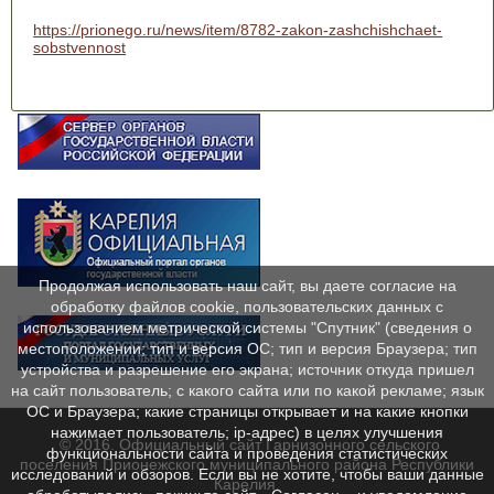
https://prionego.ru/news/item/8782-zakon-zashchishchaet-
sobstvennost
Продолжая использовать наш сайт, вы даете согласие на
обработку файлов cookie, пользовательских данных с
использованием метрической системы "Спутник" (сведения о
местоположении; тип и версия ОС; тип и версия Браузера; тип
устройства и разрешение его экрана; источник откуда пришел
на сайт пользователь; с какого сайта или по какой рекламе; язык
ОС и Браузера; какие страницы открывает и на какие кнопки
нажимает пользователь; ip-адрес) в целях улучшения
© 2016. Официальный сайт Гарнизонного сельского
функциональности сайта и проведения статистических
поселения Прионежского муниципального района Республики
исследований и обзоров. Если вы не хотите, чтобы ваши данные
Карелия.