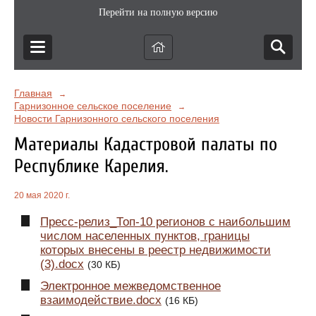
Перейти на полную версию
Главная
→
Гарнизонное сельское поселение
→
Новости Гарнизонного сельского поселения
Материалы Кадастровой палаты по
Республике Карелия.
20 мая 2020 г.
Пресс-релиз_Топ-10 регионов с наибольшим
числом населенных пунктов, границы
которых внесены в реестр недвижимости
(3).docx
(30 КБ)
Электронное межведомственное
взаимодействие.docx
(16 КБ)