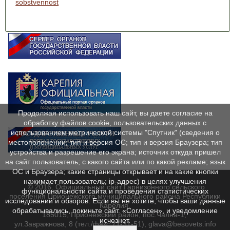
sobstvennost
Продолжая использовать наш сайт, вы даете согласие на
обработку файлов cookie, пользовательских данных с
использованием метрической системы "Спутник" (сведения о
местоположении; тип и версия ОС; тип и версия Браузера; тип
устройства и разрешение его экрана; источник откуда пришел
на сайт пользователь; с какого сайта или по какой рекламе; язык
ОС и Браузера; какие страницы открывает и на какие кнопки
нажимает пользователь; ip-адрес) в целях улучшения
© 2016. Официальный сайт Гарнизонного сельского
функциональности сайта и проведения статистических
поселения Прионежского муниципального района Республики
исследований и обзоров. Если вы не хотите, чтобы ваши данные
Карелия.
обрабатывались, покиньте сайт. «Согласен», и уведомление
185015, Прионежский район, пос.Чална-1,
исчезнет.
ул.Завражнова, 8 (тел./факс 71-31-51), glava@besovets.info