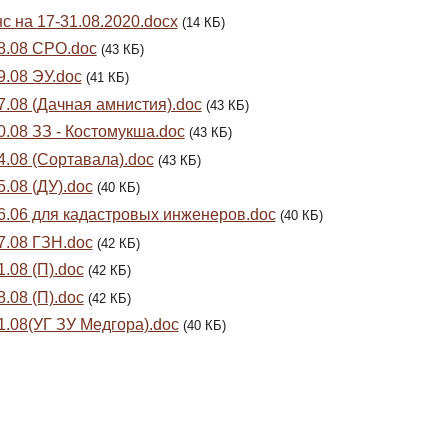
с на 17-31.08.2020.docx
(14 КБ)
8.08 СРО.doc
(43 КБ)
9.08 ЭУ.doc
(41 КБ)
7.08 (Дачная амнистия).doc
(43 КБ)
0.08 ЗЗ - Костомукша.doc
(43 КБ)
4.08 (Сортавала).doc
(43 КБ)
5.08 (ДУ).doc
(40 КБ)
6.06 для кадастровых инженеров.doc
(40 КБ)
7.08 ГЗН.doc
(42 КБ)
1.08 (П).doc
(42 КБ)
8.08 (П).doc
(42 КБ)
1.08(УГ ЗУ Медгора).doc
(40 КБ)