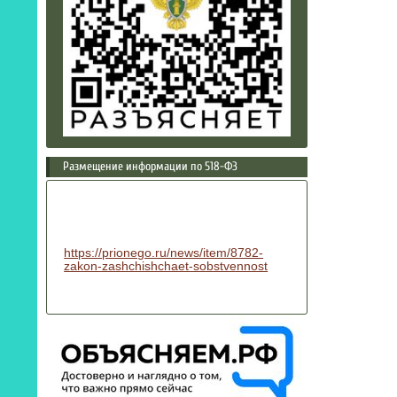
Размещение информации по 518-ФЗ
https://prionego.ru/news/item/8782-
zakon-zashchishchaet-sobstvennost