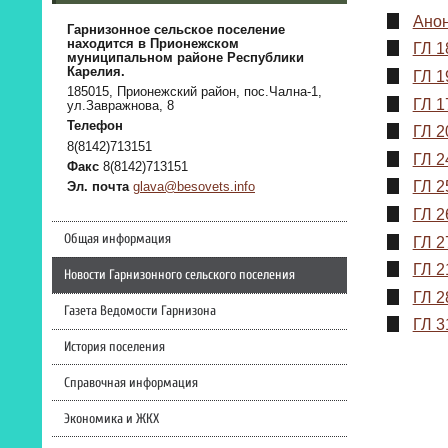
Анон
Гарнизонное сельское поселение
находится в Прионежском
ГЛ 1
муниципальном районе Республики
Карелия.
ГЛ 1
185015, Прионежский район, пос.Чална-1,
ГЛ 1
ул.Завражнова, 8
Телефон
ГЛ 2
8(8142)713151
ГЛ 2
Факс
8(8142)713151
ГЛ 2
Эл. почта
glava@besovets.info
ГЛ 2
Общая информация
ГЛ 2
ГЛ 2
Новости Гарнизонного сельского поселения
ГЛ 2
Газета Ведомости Гарнизона
ГЛ 3
История поселения
Справочная информация
Экономика и ЖКХ