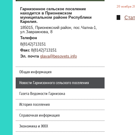
20 ноября 20
Гарнизонное сельское поселение
находится в Прионежском
Стат
муниципальном районе Республики
Карелия.
185015, Прионежский район, пос.Чална-1,
ул.Завражнова, 8
Телефон
8(8142)713151
Факс
8(8142)713151
Эл. почта
glava@besovets.info
Общая информация
Новости Гарнизонного сельского поселения
Газета Ведомости Гарнизона
История поселения
Справочная информация
Экономика и ЖКХ