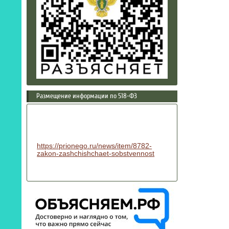
Размещение информации по 518-ФЗ
https://prionego.ru/news/item/8782-
zakon-zashchishchaet-sobstvennost