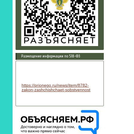
Размещение информации по 518-ФЗ
https://prionego.ru/news/item/8782-
zakon-zashchishchaet-sobstvennost