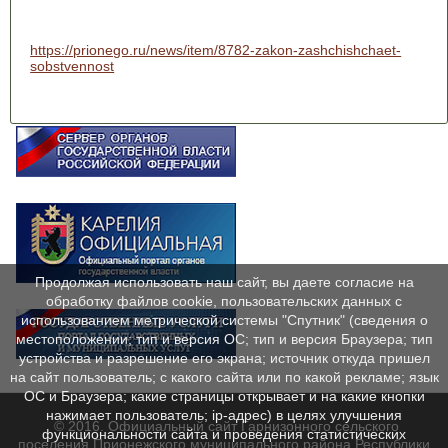
https://prionego.ru/news/item/8782-zakon-zashchishchaet-
sobstvennost
Продолжая использовать наш сайт, вы даете согласие на
обработку файлов cookie, пользовательских данных с
использованием метрической системы "Спутник" (сведения о
местоположении; тип и версия ОС; тип и версия Браузера; тип
устройства и разрешение его экрана; источник откуда пришел
на сайт пользователь; с какого сайта или по какой рекламе; язык
ОС и Браузера; какие страницы открывает и на какие кнопки
нажимает пользователь; ip-адрес) в целях улучшения
© 2016. Официальный сайт Гарнизонного сельского
функциональности сайта и проведения статистических
поселения Прионежского муниципального района Республики