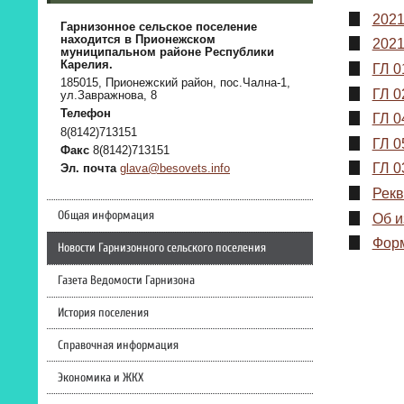
2021
Гарнизонное сельское поселение
находится в Прионежском
2021
муниципальном районе Республики
Карелия.
ГЛ 0
185015, Прионежский район, пос.Чална-1,
ГЛ 0
ул.Завражнова, 8
Телефон
ГЛ 0
8(8142)713151
ГЛ 0
Факс
8(8142)713151
ГЛ 0
Эл. почта
glava@besovets.info
Рекв
Общая информация
Об и
Форм
Новости Гарнизонного сельского поселения
Газета Ведомости Гарнизона
История поселения
Справочная информация
Экономика и ЖКХ