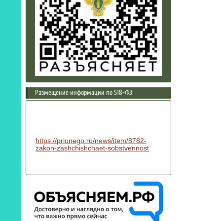
Размещение информации по 518-ФЗ
https://prionego.ru/news/item/8782-
zakon-zashchishchaet-sobstvennost