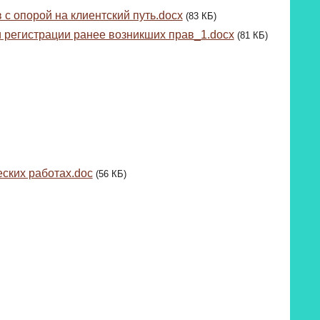
с опорой на клиентский путь.docx
(83 КБ)
 регистрации ранее возникших прав_1.docx
(81 КБ)
ских работах.doc
(56 КБ)