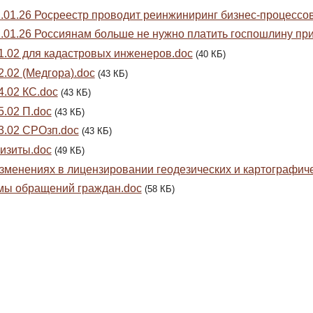
.01.26 Росреестр проводит реинжиниринг бизнес-процессов 
.01.26 Россиянам больше не нужно платить госпошлину при
1.02 для кадастровых инженеров.doc
(40 КБ)
2.02 (Медгора).doc
(43 КБ)
4.02 КС.doc
(43 КБ)
5.02 П.doc
(43 КБ)
3.02 СРОзп.doc
(43 КБ)
изиты.doc
(49 КБ)
зменениях в лицензировании геодезических и картографиче
ы обращений граждан.doc
(58 КБ)