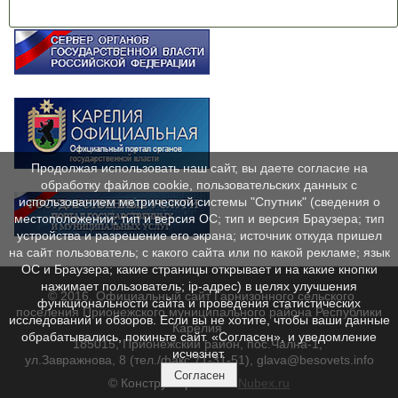
Продолжая использовать наш сайт, вы даете согласие на
обработку файлов cookie, пользовательских данных с
использованием метрической системы "Спутник" (сведения о
местоположении; тип и версия ОС; тип и версия Браузера; тип
устройства и разрешение его экрана; источник откуда пришел
на сайт пользователь; с какого сайта или по какой рекламе; язык
ОС и Браузера; какие страницы открывает и на какие кнопки
нажимает пользователь; ip-адрес) в целях улучшения
© 2016. Официальный сайт Гарнизонного сельского
функциональности сайта и проведения статистических
поселения Прионежского муниципального района Республики
исследований и обзоров. Если вы не хотите, чтобы ваши данные
Карелия.
обрабатывались, покиньте сайт. «Согласен», и уведомление
185015, Прионежский район, пос.Чална-1,
исчезнет.
ул.Завражнова, 8 (тел./факс 71-31-51), glava@besovets.info
Согласен
© Конструктор сайтов
Nubex.ru