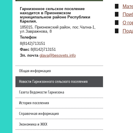
Мате
Гарнизонное сельское поселение
находится в Прионежском
Приб
муниципальном районе Республики
Карелия.
О го
185015, Прионежский район, пос.Чална-1,
Пода
ул.Завражнова, 8
Телефон
8(8142)713151
Факс
8(8142)713151
Эл. почта
glava@besovets.info
Общая информация
Новости Гарнизонного сельского поселения
Газета Ведомости Гарнизона
История поселения
Справочная информация
Экономика и ЖКХ