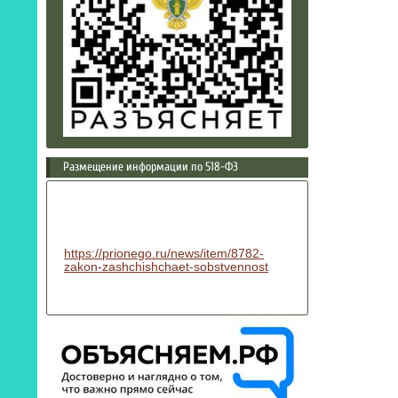
Размещение информации по 518-ФЗ
https://prionego.ru/news/item/8782-
zakon-zashchishchaet-sobstvennost