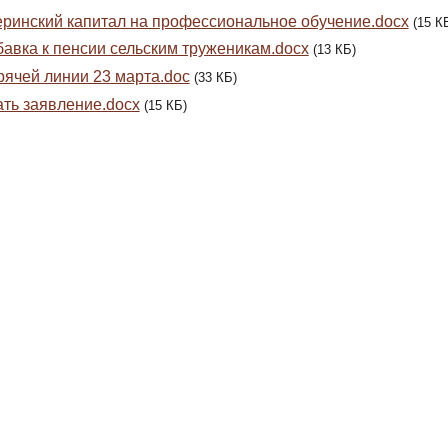
ринский капитал на профессиональное обучение.docx
(15 К
авка к пенсии сельским труженикам.docx
(13 КБ)
рячей линии 23 марта.doc
(33 КБ)
ть заявление.docx
(15 КБ)