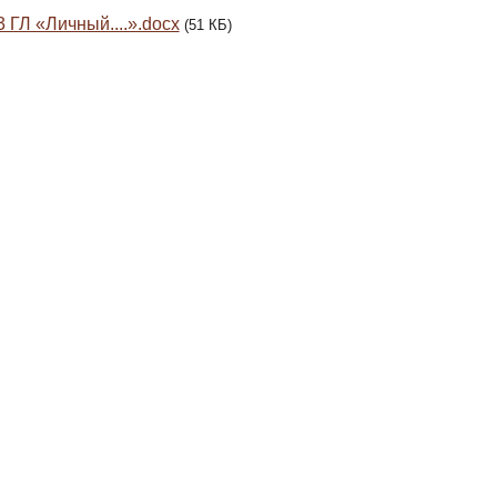
3 ГЛ «Личный....».docx
(51 КБ)