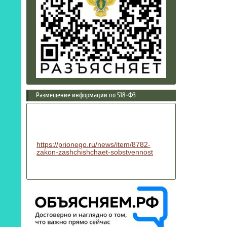
Размещение информации по 518-ФЗ
https://prionego.ru/news/item/8782-
zakon-zashchishchaet-sobstvennost