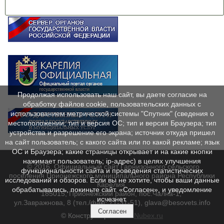
Продолжая использовать наш сайт, вы даете согласие на
обработку файлов cookie, пользовательских данных с
использованием метрической системы "Спутник" (сведения о
местоположении; тип и версия ОС; тип и версия Браузера; тип
устройства и разрешение его экрана; источник откуда пришел
на сайт пользователь; с какого сайта или по какой рекламе; язык
ОС и Браузера; какие страницы открывает и на какие кнопки
нажимает пользователь; ip-адрес) в целях улучшения
© 2016. Официальный сайт Гарнизонного сельского
функциональности сайта и проведения статистических
поселения Прионежского муниципального района Республики
исследований и обзоров. Если вы не хотите, чтобы ваши данные
Карелия.
обрабатывались, покиньте сайт. «Согласен», и уведомление
185015, Прионежский район, пос.Чална-1,
исчезнет.
ул.Завражнова, 8 (тел./факс 71-31-51), glava@besovets.info
Согласен
© Конструктор сайтов
Nubex.ru