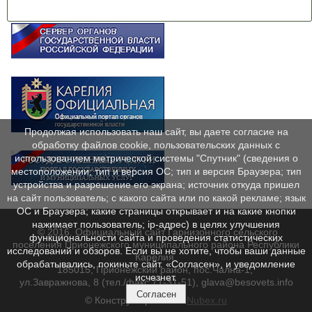
Продолжая использовать наш сайт, вы даете согласие на
обработку файлов cookie, пользовательских данных с
использованием метрической системы "Спутник" (сведения о
местоположении; тип и версия ОС; тип и версия Браузера; тип
устройства и разрешение его экрана; источник откуда пришел
на сайт пользователь; с какого сайта или по какой рекламе; язык
ОС и Браузера; какие страницы открывает и на какие кнопки
нажимает пользователь; ip-адрес) в целях улучшения
© 2016. Официальный сайт Гарнизонного сельского
функциональности сайта и проведения статистических
поселения Прионежского муниципального района Республики
исследований и обзоров. Если вы не хотите, чтобы ваши данные
Карелия.
обрабатывались, покиньте сайт. «Согласен», и уведомление
185015, Прионежский район, пос.Чална-1,
исчезнет.
ул.Завражнова, 8 (тел./факс 71-31-51), glava@besovets.info
Согласен
© Конструктор сайтов
Nubex.ru