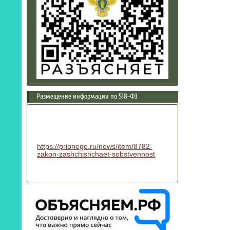
Размещение информации по 518-ФЗ
https://prionego.ru/news/item/8782-
zakon-zashchishchaet-sobstvennost