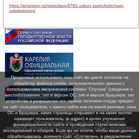
https://prionego.ru/news/item/8782-zakon-zashchishchaet-
sobstvennost
Продолжая использовать наш сайт, вы даете согласие на
обработку файлов cookie, пользовательских данных с
использованием метрической системы "Спутник" (сведения о
местоположении; тип и версия ОС; тип и версия Браузера; тип
устройства и разрешение его экрана; источник откуда пришел
на сайт пользователь; с какого сайта или по какой рекламе; язык
ОС и Браузера; какие страницы открывает и на какие кнопки
нажимает пользователь; ip-адрес) в целях улучшения
© 2016. Официальный сайт Гарнизонного сельского
функциональности сайта и проведения статистических
поселения Прионежского муниципального района Республики
исследований и обзоров. Если вы не хотите, чтобы ваши данные
Карелия.
обрабатывались, покиньте сайт. «Согласен», и уведомление
185015, Прионежский район, пос.Чална-1,