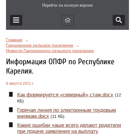
Перейти на полную версию
Главная
→
Гарнизонное сельское поселение
→
Новости Гарнизонного сельского поселения
Информация ОПФР по Республике
Карелия.
6 августа 2021 г.
Как формируется «северный» стаж.docx
(12
КБ)
Горячая линия по электронным трудовым
книжкам.docx
(11 КБ)
Какие ошибки чаще всего делают родители
при подаче заявления на выплату