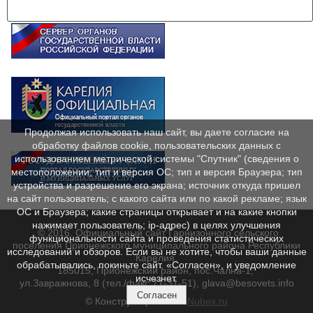
Продолжая использовать наш сайт, вы даете согласие на
обработку файлов cookie, пользовательских данных с
использованием метрической системы "Спутник" (сведения о
местоположении; тип и версия ОС; тип и версия Браузера; тип
устройства и разрешение его экрана; источник откуда пришел
на сайт пользователь; с какого сайта или по какой рекламе; язык
ОС и Браузера; какие страницы открывает и на какие кнопки
нажимает пользователь; ip-адрес) в целях улучшения
© 2016. Официальный сайт Гарнизонного сельского
функциональности сайта и проведения статистических
поселения Прионежского муниципального района Республики
исследований и обзоров. Если вы не хотите, чтобы ваши данные
Карелия.
обрабатывались, покиньте сайт. «Согласен», и уведомление
185015, Прионежский район, пос.Чална-1,
исчезнет.
ул.Завражнова, 8 (тел./факс 71-31-51), glava@besovets.info
Согласен
© Конструктор сайтов
Nubex.ru