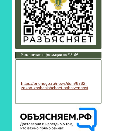
Размещение информации по 518-ФЗ
https://prionego.ru/news/item/8782-
zakon-zashchishchaet-sobstvennost