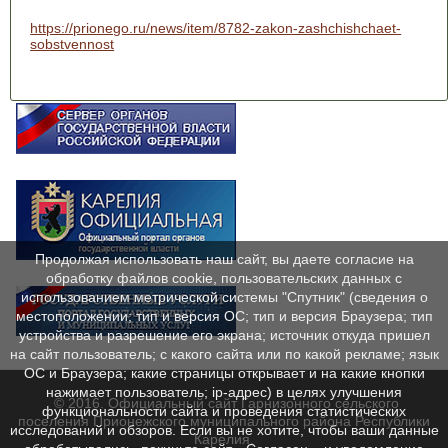
https://prionego.ru/news/item/8782-zakon-zashchishchaet-
sobstvennost
Продолжая использовать наш сайт, вы даете согласие на
обработку файлов cookie, пользовательских данных с
использованием метрической системы "Спутник" (сведения о
местоположении; тип и версия ОС; тип и версия Браузера; тип
устройства и разрешение его экрана; источник откуда пришел
на сайт пользователь; с какого сайта или по какой рекламе; язык
ОС и Браузера; какие страницы открывает и на какие кнопки
нажимает пользователь; ip-адрес) в целях улучшения
© 2016. Официальный сайт Гарнизонного сельского
функциональности сайта и проведения статистических
поселения Прионежского муниципального района Республики
исследований и обзоров. Если вы не хотите, чтобы ваши данные
Карелия.