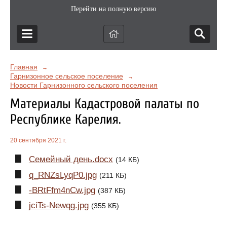
Перейти на полную версию
Главная
→
Гарнизонное сельское поселение
→
Новости Гарнизонного сельского поселения
Материалы Кадастровой палаты по
Республике Карелия.
20 сентября 2021 г.
Семейный день.docx
(14 КБ)
q_RNZsLyqP0.jpg
(211 КБ)
-BRtFfm4nCw.jpg
(387 КБ)
jciTs-Newqg.jpg
(355 КБ)