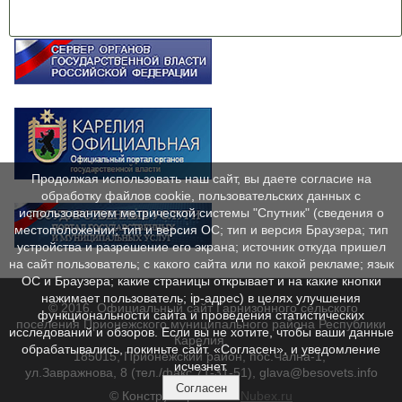
Продолжая использовать наш сайт, вы даете согласие на
обработку файлов cookie, пользовательских данных с
использованием метрической системы "Спутник" (сведения о
местоположении; тип и версия ОС; тип и версия Браузера; тип
устройства и разрешение его экрана; источник откуда пришел
на сайт пользователь; с какого сайта или по какой рекламе; язык
ОС и Браузера; какие страницы открывает и на какие кнопки
нажимает пользователь; ip-адрес) в целях улучшения
© 2016. Официальный сайт Гарнизонного сельского
функциональности сайта и проведения статистических
поселения Прионежского муниципального района Республики
исследований и обзоров. Если вы не хотите, чтобы ваши данные
Карелия.
обрабатывались, покиньте сайт. «Согласен», и уведомление
185015, Прионежский район, пос.Чална-1,
исчезнет.
ул.Завражнова, 8 (тел./факс 71-31-51), glava@besovets.info
Согласен
© Конструктор сайтов
Nubex.ru