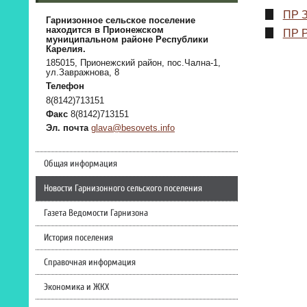
ПР З
Гарнизонное сельское поселение
находится в Прионежском
ПР Р
муниципальном районе Республики
Карелия.
185015, Прионежский район, пос.Чална-1,
ул.Завражнова, 8
Телефон
8(8142)713151
Факс
8(8142)713151
Эл. почта
glava@besovets.info
Общая информация
Новости Гарнизонного сельского поселения
Газета Ведомости Гарнизона
История поселения
Справочная информация
Экономика и ЖКХ