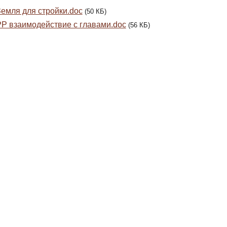
емля для стройки.doc
(50 КБ)
Р взаимодействие с главами.doc
(56 КБ)