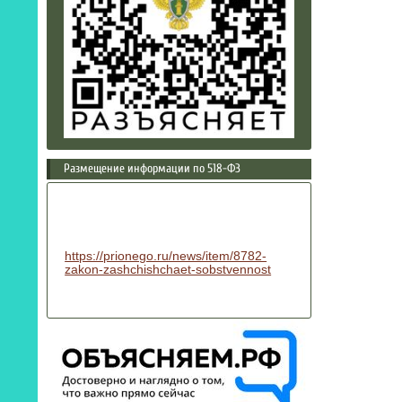
Размещение информации по 518-ФЗ
https://prionego.ru/news/item/8782-
zakon-zashchishchaet-sobstvennost