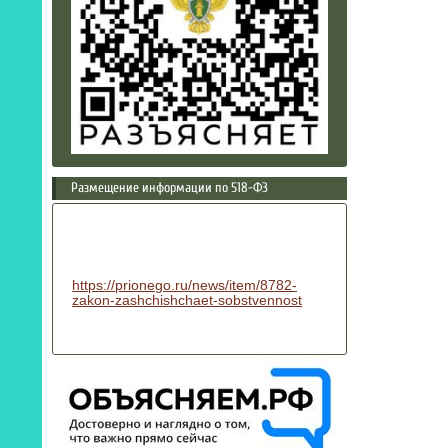
Размещение информации по 518-ФЗ
https://prionego.ru/news/item/8782-
zakon-zashchishchaet-sobstvennost