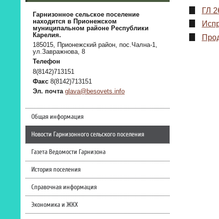
ГЛ 2
Гарнизонное сельское поселение
находится в Прионежском
Испр
муниципальном районе Республики
Карелия.
Прод
185015, Прионежский район, пос.Чална-1,
ул.Завражнова, 8
Телефон
8(8142)713151
Факс
8(8142)713151
Эл. почта
glava@besovets.info
Общая информация
Новости Гарнизонного сельского поселения
Газета Ведомости Гарнизона
История поселения
Справочная информация
Экономика и ЖКХ