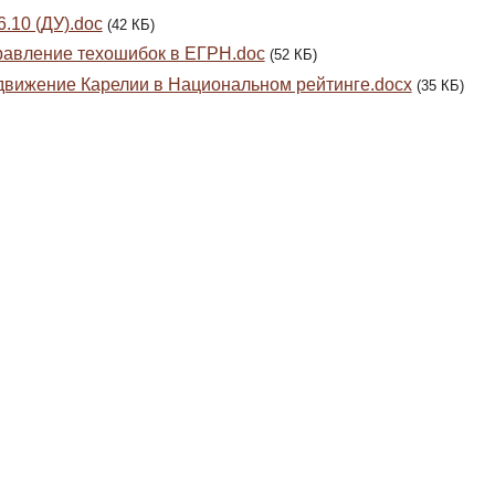
6.10 (ДУ).doc
(42 КБ)
авление техошибок в ЕГРН.doc
(52 КБ)
вижение Карелии в Национальном рейтинге.docx
(35 КБ)