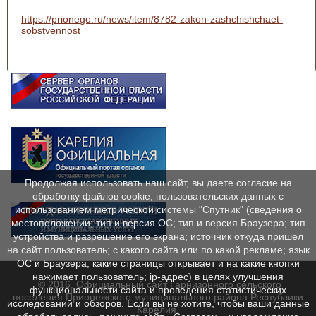
https://prionego.ru/news/item/8782-zakon-zashchishchaet-
sobstvennost
Продолжая использовать наш сайт, вы даете согласие на
обработку файлов cookie, пользовательских данных с
использованием метрической системы "Спутник" (сведения о
местоположении; тип и версия ОС; тип и версия Браузера; тип
устройства и разрешение его экрана; источник откуда пришел
на сайт пользователь; с какого сайта или по какой рекламе; язык
ОС и Браузера; какие страницы открывает и на какие кнопки
нажимает пользователь; ip-адрес) в целях улучшения
© 2016. Официальный сайт Гарнизонного сельского
функциональности сайта и проведения статистических
поселения Прионежского муниципального района Республики
исследований и обзоров. Если вы не хотите, чтобы ваши данные
Карелия.