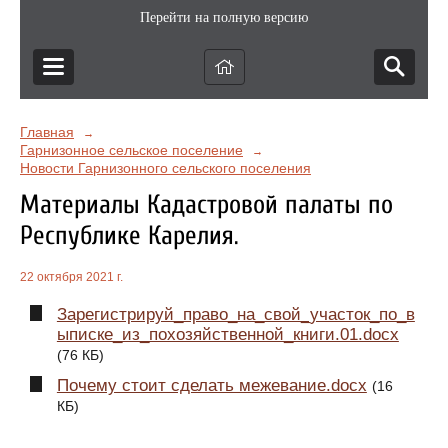
Перейти на полную версию
Главная
→
Гарнизонное сельское поселение
→
Новости Гарнизонного сельского поселения
Материалы Кадастровой палаты по
Республике Карелия.
22 октября 2021 г.
Зарегистрируй_право_на_свой_участок_по_в
ыписке_из_похозяйственной_книги.01.docx
(76 КБ)
Почему стоит сделать межевание.docx
(16
КБ)