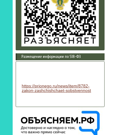
Размещение информации по 518-ФЗ
https://prionego.ru/news/item/8782-
zakon-zashchishchaet-sobstvennost