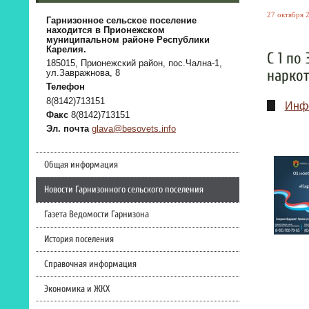
27 октября 2
Гарнизонное сельское поселение
находится в Прионежском
муниципальном районе Республики
Карелия.
С 1 по
185015, Прионежский район, пос.Чална-1,
наркот
ул.Завражнова, 8
Телефон
8(8142)713151
Инфо
Факс
8(8142)713151
Эл. почта
glava@besovets.info
Общая информация
Новости Гарнизонного сельского поселения
Газета Ведомости Гарнизона
История поселения
Справочная информация
Экономика и ЖКХ