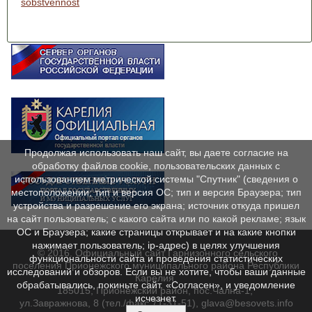
sobstvennost
Продолжая использовать наш сайт, вы даете согласие на
обработку файлов cookie, пользовательских данных с
использованием метрической системы "Спутник" (сведения о
местоположении; тип и версия ОС; тип и версия Браузера; тип
устройства и разрешение его экрана; источник откуда пришел
на сайт пользователь; с какого сайта или по какой рекламе; язык
ОС и Браузера; какие страницы открывает и на какие кнопки
нажимает пользователь; ip-адрес) в целях улучшения
© 2016. Официальный сайт Гарнизонного сельского
функциональности сайта и проведения статистических
поселения Прионежского муниципального района Республики
исследований и обзоров. Если вы не хотите, чтобы ваши данные
Карелия.
обрабатывались, покиньте сайт. «Согласен», и уведомление
185015, Прионежский район, пос.Чална-1,
исчезнет.
ул.Завражнова, 8 (тел./факс 71-31-51), glava@besovets.info