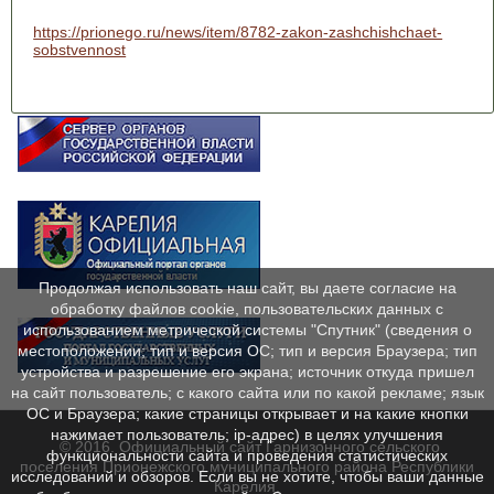
https://prionego.ru/news/item/8782-zakon-zashchishchaet-
sobstvennost
Продолжая использовать наш сайт, вы даете согласие на
обработку файлов cookie, пользовательских данных с
использованием метрической системы "Спутник" (сведения о
местоположении; тип и версия ОС; тип и версия Браузера; тип
устройства и разрешение его экрана; источник откуда пришел
на сайт пользователь; с какого сайта или по какой рекламе; язык
ОС и Браузера; какие страницы открывает и на какие кнопки
нажимает пользователь; ip-адрес) в целях улучшения
© 2016. Официальный сайт Гарнизонного сельского
функциональности сайта и проведения статистических
поселения Прионежского муниципального района Республики
исследований и обзоров. Если вы не хотите, чтобы ваши данные
Карелия.