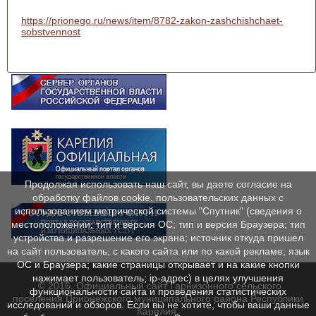
https://prionego.ru/news/item/8782-zakon-zashchishchaet-
sobstvennost
Продолжая использовать наш сайт, вы даете согласие на
обработку файлов cookie, пользовательских данных с
использованием метрической системы "Спутник" (сведения о
местоположении; тип и версия ОС; тип и версия Браузера; тип
устройства и разрешение его экрана; источник откуда пришел
на сайт пользователь; с какого сайта или по какой рекламе; язык
ОС и Браузера; какие страницы открывает и на какие кнопки
нажимает пользователь; ip-адрес) в целях улучшения
© 2016. Официальный сайт Гарнизонного сельского
функциональности сайта и проведения статистических
поселения Прионежского муниципального района Республики
исследований и обзоров. Если вы не хотите, чтобы ваши данные
Карелия.