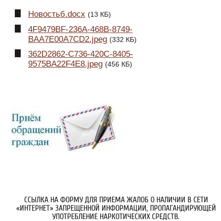
Новостьб.docx
(13 КБ)
4F9479BF-236A-468B-8749-
BAA7E00A7CD2.jpeg
(332 КБ)
362D2862-C736-420C-8405-
9575BA22F4E8.jpeg
(456 КБ)
ССЫЛКА НА ФОРМУ ДЛЯ ПРИЕМА ЖАЛОБ О НАЛИЧИИ В СЕТИ
«ИНТЕРНЕТ» ЗАПРЕЩЕННОЙ ИНФОРМАЦИИ, ПРОПАГАНДИРУЮЩЕЙ
УПОТРЕБЛЕНИЕ НАРКОТИЧЕСКИХ СРЕДСТВ.