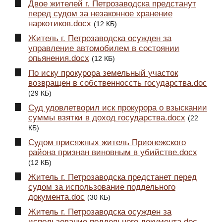
Двое жителей г. Петрозаводска предстанут
перед судом за незаконное хранение
наркотиков.docx
(12 КБ)
Житель г. Петрозаводска осужден за
управление автомобилем в состоянии
опьянения.docx
(12 КБ)
По иску прокурора земельный участок
возвращен в собственноссть государства.doc
(29 КБ)
Суд удовлетворил иск прокурора о взыскании
суммы взятки в доход государства.docx
(22
КБ)
Судом присяжных житель Прионежского
района признан виновным в убийстве.docx
(12 КБ)
Житель г. Петрозаводска предстанет перед
судом за использование поддельного
документа.doc
(30 КБ)
Житель г. Петрозаводска осужден за
использование поддельного документа.doc