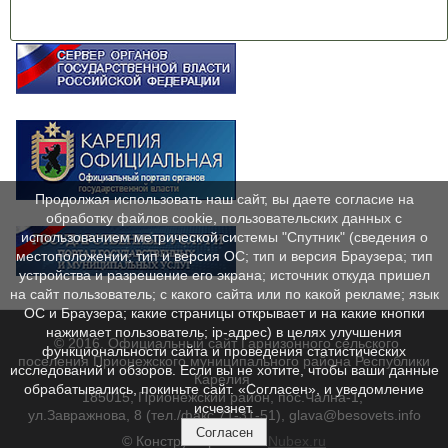
Продолжая использовать наш сайт, вы даете согласие на
обработку файлов cookie, пользовательских данных с
использованием метрической системы "Спутник" (сведения о
местоположении; тип и версия ОС; тип и версия Браузера; тип
устройства и разрешение его экрана; источник откуда пришел
на сайт пользователь; с какого сайта или по какой рекламе; язык
ОС и Браузера; какие страницы открывает и на какие кнопки
нажимает пользователь; ip-адрес) в целях улучшения
© 2016. Официальный сайт Гарнизонного сельского
функциональности сайта и проведения статистических
поселения Прионежского муниципального района Республики
исследований и обзоров. Если вы не хотите, чтобы ваши данные
Карелия.
обрабатывались, покиньте сайт. «Согласен», и уведомление
185015, Прионежский район, пос.Чална-1,
исчезнет.
ул.Завражнова, 8 (тел./факс 71-31-51), glava@besovets.info
Согласен
© Конструктор сайтов
Nubex.ru