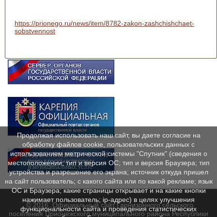
https://prionego.ru/news/item/8782-zakon-zashchishchaet-
sobstvennost
Продолжая использовать наш сайт, вы даете согласие на
обработку файлов cookie, пользовательских данных с
использованием метрической системы "Спутник" (сведения о
местоположении; тип и версия ОС; тип и версия Браузера; тип
устройства и разрешение его экрана; источник откуда пришел
на сайт пользователь; с какого сайта или по какой рекламе; язык
ОС и Браузера; какие страницы открывает и на какие кнопки
нажимает пользователь; ip-адрес) в целях улучшения
© 2016. Официальный сайт Гарнизонного сельского
функциональности сайта и проведения статистических
поселения Прионежского муниципального района Республики