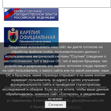
Продолжая использовать наш сайт, вы даете согласие на
обработку файлов cookie, пользовательских данных с
использованием метрической системы "Спутник" (сведения о
местоположении; тип и версия ОС; тип и версия Браузера; тип
устройства и разрешение его экрана; источник откуда пришел
на сайт пользователь; с какого сайта или по какой рекламе; язык
ОС и Браузера; какие страницы открывает и на какие кнопки
нажимает пользователь; ip-адрес) в целях улучшения
© 2016. Официальный сайт Гарнизонного сельского
функциональности сайта и проведения статистических
поселения Прионежского муниципального района Республики
исследований и обзоров. Если вы не хотите, чтобы ваши данные
Карелия.
обрабатывались, покиньте сайт. «Согласен», и уведомление
185015, Прионежский район, пос.Чална-1,
исчезнет.
ул.Завражнова, 8 (тел./факс 71-31-51), glava@besovets.info
Согласен
© Конструктор сайтов
Nubex.ru