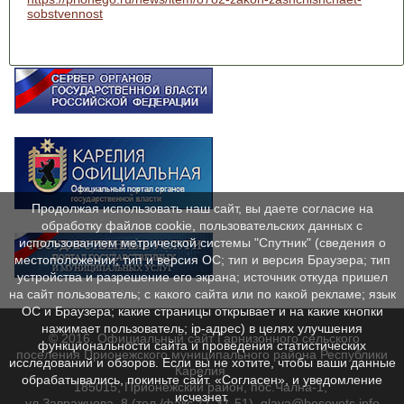
sobstvennost
Продолжая использовать наш сайт, вы даете согласие на
обработку файлов cookie, пользовательских данных с
использованием метрической системы "Спутник" (сведения о
местоположении; тип и версия ОС; тип и версия Браузера; тип
устройства и разрешение его экрана; источник откуда пришел
на сайт пользователь; с какого сайта или по какой рекламе; язык
ОС и Браузера; какие страницы открывает и на какие кнопки
нажимает пользователь; ip-адрес) в целях улучшения
© 2016. Официальный сайт Гарнизонного сельского
функциональности сайта и проведения статистических
поселения Прионежского муниципального района Республики
исследований и обзоров. Если вы не хотите, чтобы ваши данные
Карелия.
обрабатывались, покиньте сайт. «Согласен», и уведомление
185015, Прионежский район, пос.Чална-1,
исчезнет.
ул.Завражнова, 8 (тел./факс 71-31-51), glava@besovets.info