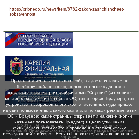
https://prionego.ru/news/item/8782-zakon-zashchishchaet-
sobstvennost
Продолжая использовать наш сайт, вы даете согласие на
обработку файлов cookie, пользовательских данных с
использованием метрической системы "Спутник" (сведения о
местоположении; тип и версия ОС; тип и версия Браузера; тип
устройства и разрешение его экрана; источник откуда пришел
на сайт пользователь; с какого сайта или по какой рекламе; язык
ОС и Браузера; какие страницы открывает и на какие кнопки
нажимает пользователь; ip-адрес) в целях улучшения
© 2016. Официальный сайт Гарнизонного сельского
функциональности сайта и проведения статистических
поселения Прионежского муниципального района Республики
исследований и обзоров. Если вы не хотите, чтобы ваши данные
Карелия.