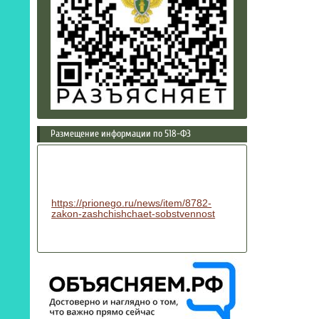
Размещение информации по 518-ФЗ
https://prionego.ru/news/item/8782-
zakon-zashchishchaet-sobstvennost