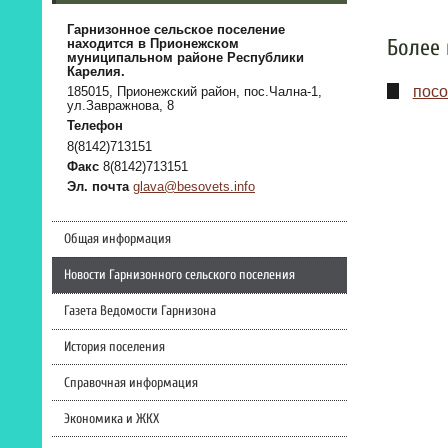
Гарнизонное сельское поселение
Более 
находится в Прионежском
муниципальном районе Республики
Карелия.
посо
185015, Прионежский район, пос.Чална-1,
ул.Завражнова, 8
Телефон
8(8142)713151
Факс
8(8142)713151
Эл. почта
glava@besovets.info
Общая информация
Новости Гарнизонного сельского поселения
Газета Ведомости Гарнизона
История поселения
Справочная информация
Экономика и ЖКХ