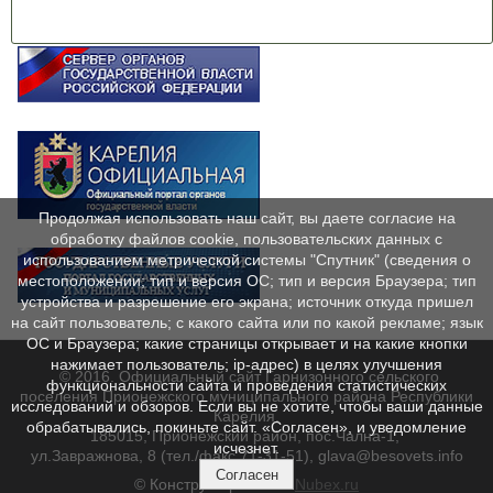
Продолжая использовать наш сайт, вы даете согласие на
обработку файлов cookie, пользовательских данных с
использованием метрической системы "Спутник" (сведения о
местоположении; тип и версия ОС; тип и версия Браузера; тип
устройства и разрешение его экрана; источник откуда пришел
на сайт пользователь; с какого сайта или по какой рекламе; язык
ОС и Браузера; какие страницы открывает и на какие кнопки
нажимает пользователь; ip-адрес) в целях улучшения
© 2016. Официальный сайт Гарнизонного сельского
функциональности сайта и проведения статистических
поселения Прионежского муниципального района Республики
исследований и обзоров. Если вы не хотите, чтобы ваши данные
Карелия.
обрабатывались, покиньте сайт. «Согласен», и уведомление
185015, Прионежский район, пос.Чална-1,
исчезнет.
ул.Завражнова, 8 (тел./факс 71-31-51), glava@besovets.info
Согласен
© Конструктор сайтов
Nubex.ru