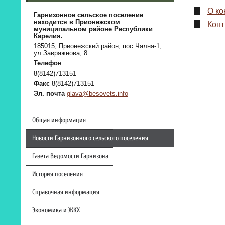
О ко
Гарнизонное сельское поселение
находится в Прионежском
Конт
муниципальном районе Республики
Карелия.
185015, Прионежский район, пос.Чална-1,
ул.Завражнова, 8
Телефон
8(8142)713151
Факс
8(8142)713151
Эл. почта
glava@besovets.info
Общая информация
Новости Гарнизонного сельского поселения
Газета Ведомости Гарнизона
История поселения
Справочная информация
Экономика и ЖКХ