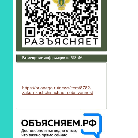
Размещение информации по 518-ФЗ
https://prionego.ru/news/item/8782-
zakon-zashchishchaet-sobstvennost