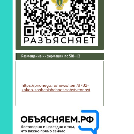
Размещение информации по 518-ФЗ
https://prionego.ru/news/item/8782-
zakon-zashchishchaet-sobstvennost