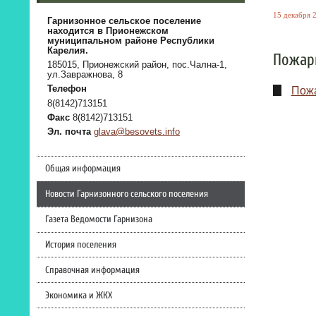
15 декабря 2
Гарнизонное сельское поселение
находится в Прионежском
муниципальном районе Республики
Карелия.
Пожарн
185015, Прионежский район, пос.Чална-1,
ул.Завражнова, 8
Телефон
Пожа
8(8142)713151
Факс
8(8142)713151
Эл. почта
glava@besovets.info
Общая информация
Новости Гарнизонного сельского поселения
Газета Ведомости Гарнизона
История поселения
Справочная информация
Экономика и ЖКХ