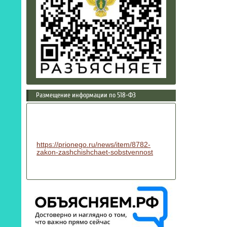
Размещение информации по 518-ФЗ
https://prionego.ru/news/item/8782-
zakon-zashchishchaet-sobstvennost