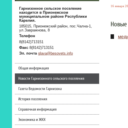
16 января 20
Гарнизонное сельское поселение
находится в Прионежском
муниципальном районе Республики
Карелия.
Новые 
185015, Прионежский район, пос.Чална-1,
ул.Завражнова, 8
Телефон
меди
8(8142)713151
Факс
8(8142)713151
Эл. почта
glava@besovets.info
Общая информация
Новости Гарнизонного сельского поселения
Газета Ведомости Гарнизона
История поселения
Справочная информация
Экономика и ЖКХ