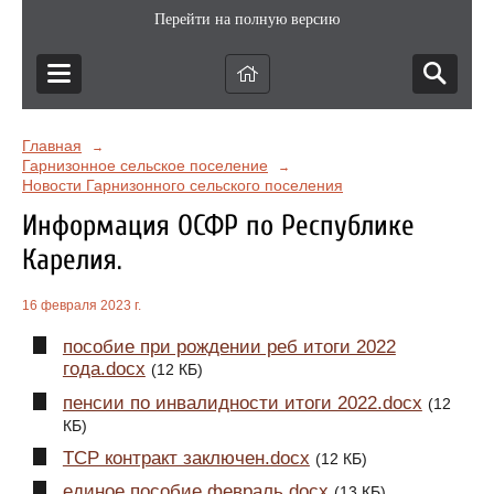
Перейти на полную версию
Главная
→
Гарнизонное сельское поселение
→
Новости Гарнизонного сельского поселения
Информация ОСФР по Республике
Карелия.
16 февраля 2023 г.
пособие при рождении реб итоги 2022
года.docx
(12 КБ)
пенсии по инвалидности итоги 2022.docx
(12
КБ)
ТСР контракт заключен.docx
(12 КБ)
единое пособие февраль.docx
(13 КБ)