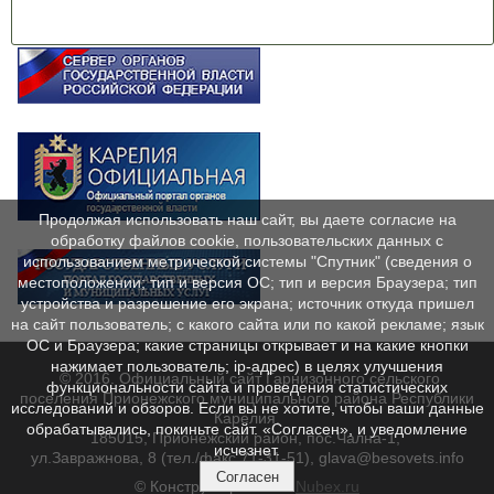
Продолжая использовать наш сайт, вы даете согласие на
обработку файлов cookie, пользовательских данных с
использованием метрической системы "Спутник" (сведения о
местоположении; тип и версия ОС; тип и версия Браузера; тип
устройства и разрешение его экрана; источник откуда пришел
на сайт пользователь; с какого сайта или по какой рекламе; язык
ОС и Браузера; какие страницы открывает и на какие кнопки
нажимает пользователь; ip-адрес) в целях улучшения
© 2016. Официальный сайт Гарнизонного сельского
функциональности сайта и проведения статистических
поселения Прионежского муниципального района Республики
исследований и обзоров. Если вы не хотите, чтобы ваши данные
Карелия.
обрабатывались, покиньте сайт. «Согласен», и уведомление
185015, Прионежский район, пос.Чална-1,
исчезнет.
ул.Завражнова, 8 (тел./факс 71-31-51), glava@besovets.info
Согласен
© Конструктор сайтов
Nubex.ru