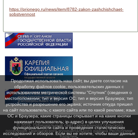
https://prionego.ru/news/item/8782-zakon-zashchishchaet-
sobstvennost
Продолжая использовать наш сайт, вы даете согласие на
обработку файлов cookie, пользовательских данных с
использованием метрической системы "Спутник" (сведения о
местоположении; тип и версия ОС; тип и версия Браузера; тип
устройства и разрешение его экрана; источник откуда пришел
на сайт пользователь; с какого сайта или по какой рекламе; язык
ОС и Браузера; какие страницы открывает и на какие кнопки
нажимает пользователь; ip-адрес) в целях улучшения
© 2016. Официальный сайт Гарнизонного сельского
функциональности сайта и проведения статистических
поселения Прионежского муниципального района Республики
исследований и обзоров. Если вы не хотите, чтобы ваши данные
Карелия.