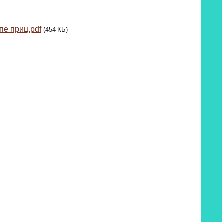
пе приц.pdf
(454 КБ)