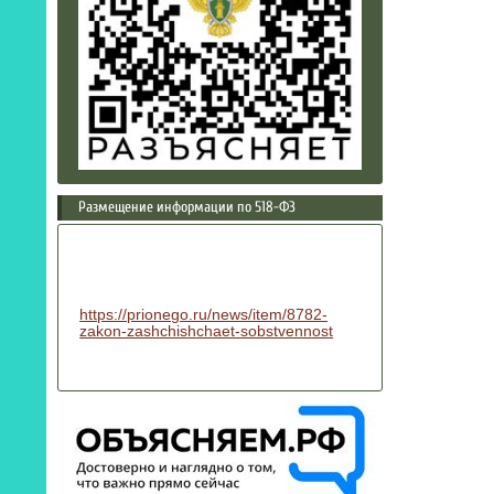
Размещение информации по 518-ФЗ
https://prionego.ru/news/item/8782-
zakon-zashchishchaet-sobstvennost