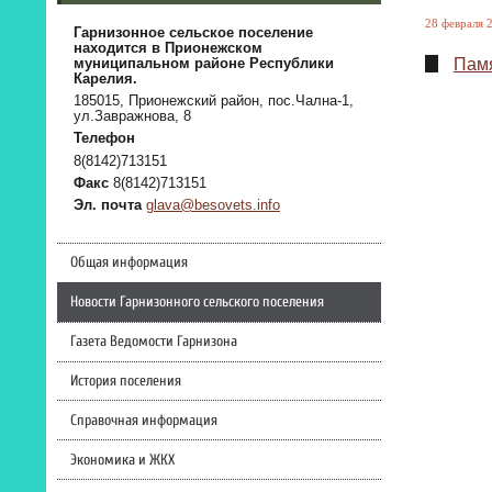
28 февраля 2
Гарнизонное сельское поселение
находится в Прионежском
Памя
муниципальном районе Республики
Карелия.
185015, Прионежский район, пос.Чална-1,
ул.Завражнова, 8
Телефон
8(8142)713151
Факс
8(8142)713151
Эл. почта
glava@besovets.info
Общая информация
Новости Гарнизонного сельского поселения
Газета Ведомости Гарнизона
История поселения
Справочная информация
Экономика и ЖКХ