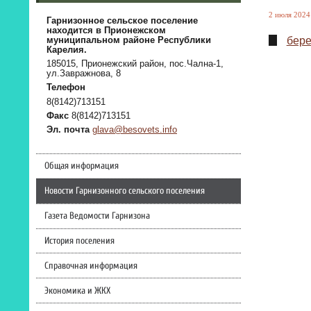
2 июля 2024 
Гарнизонное сельское поселение
находится в Прионежском
бере
муниципальном районе Республики
Карелия.
185015, Прионежский район, пос.Чална-1,
ул.Завражнова, 8
Телефон
8(8142)713151
Факс
8(8142)713151
Эл. почта
glava@besovets.info
Общая информация
Новости Гарнизонного сельского поселения
Газета Ведомости Гарнизона
История поселения
Справочная информация
Экономика и ЖКХ