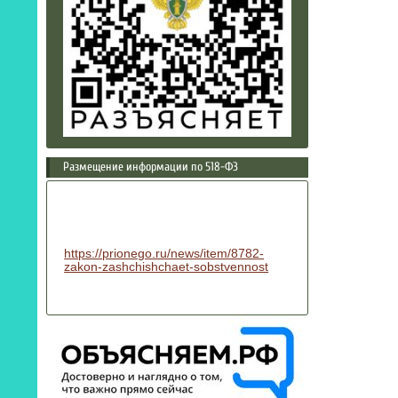
Размещение информации по 518-ФЗ
https://prionego.ru/news/item/8782-
zakon-zashchishchaet-sobstvennost